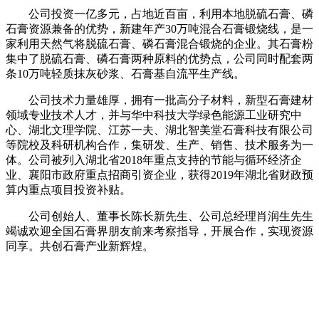
公司投资一亿多元，占地近百亩，利用本地脱硫石膏、磷
石膏资源兼备的优势，新建年产30万吨混合石膏锻烧线，是一
家利用天然气将脱硫石膏、磷石膏混合锻烧的企业。其石膏粉
集中了脱硫石膏、磷石膏两种原料的优势点，公司同时配套两
条10万吨轻质抹灰砂浆、石膏基自流平生产线。
公司技术力量雄厚，拥有一批高分子材料，新型石膏建材
领域专业技术人才，并与华中科技大学绿色能源工业研究中
心、湖北文理学院、江苏一夫、湖北智美堂石膏科技有限公司
等院校及科研机构合作，集研发、生产、销售、技术服务为一
体。公司被列入湖北省2018年重点支持的节能与循环经济企
业、襄阳市政府重点招商引资企业，获得2019年湖北省财政预
算内重点项目投资补贴。
公司创始人、董事长陈长新先生、公司总经理肖润生先生
竭诚欢迎全国石膏界朋友前来考察指导，开展合作，实现资源
同享。共创石膏产业新辉煌。