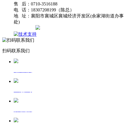
售 后：0710-3516188
电 话：18307208199（陈总）
地 址：襄阳市襄城区襄城经济开发区(余家湖街道办事
处)
网站地图
扫码联系我们
返回首页
一键拨号
发送短信