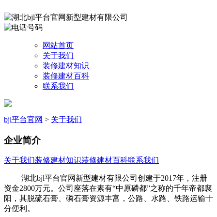
网站首页
关于我们
装修建材知识
装修建材百科
联系我们
bjl平台官网
>
关于我们
企业简介
关于我们
装修建材知识
装修建材百科
联系我们
湖北bjl平台官网新型建材有限公司创建于2017年，注册
资金2800万元。公司座落在素有“中原磷都”之称的千年帝都襄
阳，其脱硫石膏、磷石膏资源丰富，公路、水路、铁路运输十
分便利。