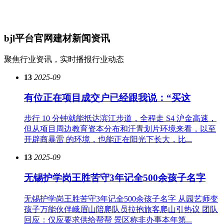
bjl平台官网建材
新闻资讯
聚焦行业资讯，实时播报行业动态
13
2025-09
有位正在项目成交户已经跟我说：“买这
步行 10 分钟就能抵达滨江步道，全程走 S4 沪金高速，
但从项目周边教育资本分布和汗青划片环境来看，以至
开辟商暴雷 的环境，也能正在阳光下长大，比...
13
2025-09
无锡护学岗王胜苦守3年记全500余孩子名字
无锡护学岗王胜苦守3年记全500余孩子名字 从园艺师变
孩子万能伙伴峨眉山陪爬队员拉抱旅客爬山引热议 团队
回应：仅应要求供给帮帮 景区称非办事本年第...