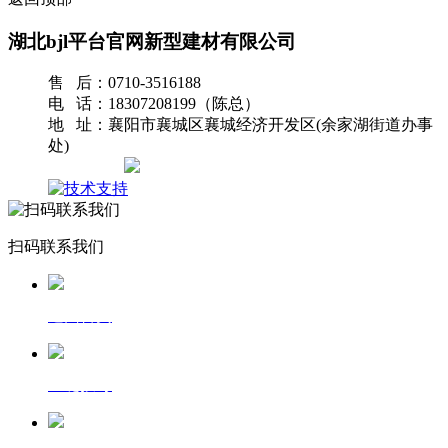
湖北bjl平台官网新型建材有限公司
售 后：0710-3516188
电 话：18307208199（陈总）
地 址：襄阳市襄城区襄城经济开发区(余家湖街道办事
处)
网站地图
扫码联系我们
返回首页
一键拨号