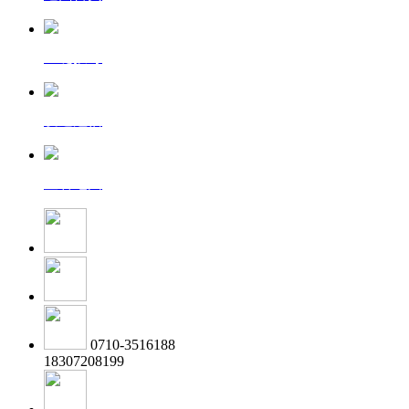
一键拨号
发送短信
查看地图
0710-3516188
18307208199