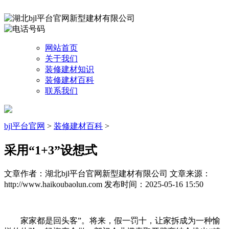
网站首页
关于我们
装修建材知识
装修建材百科
联系我们
bjl平台官网
>
装修建材百科
>
采用“1+3”设想式
文章作者：湖北bjl平台官网新型建材有限公司
文章来源：
http://www.haikoubaolun.com
发布时间：2025-05-16 15:50
家家都是回头客”。将来，假一罚十，让家拆成为一种愉